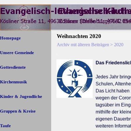
Direkt zum Seiteninhalt
Menü überspringen
Weihnachten 2020
Homepage
Archiv mit älteren Beiträgen > 2020
Unsere Gemeinde
.
▼
Das Friedenslic
Gottesdienste
Jedes Jahr bringe
Kirchenmusik
Schulen, Altenhei
Das Licht haben 
Kinder & Jugendliche
wegen der Corona
tagsüber im Ein
Gruppen & Kreise
▼
mithilfe der kle
eigenen Dauerbr
Taufe
weiteren Informa