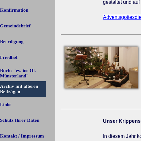
gestaltet und a
Konfirmation
Adventsgottesd
Gemeindebrief
Beerdigung
Friedhof
Buch: "ev. ins Ol.
Münsterland"
Archiv mit älteren
▼
Beiträgen
Links
Schutz Ihrer Daten
Unser Krippens
Kontakt / Impressum
In diesem Jahr k